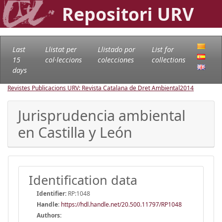
Repositori URV
Last
Llistat per
Llistado por
List for
15
col·leccions
colecciones
collections
days
Revistes Publicacions URV: Revista Catalana de Dret Ambiental
2014
Jurisprudencia ambiental
en Castilla y León
Identification data
Identifier:
RP:1048
Handle
:
https://hdl.handle.net/20.500.11797/RP1048
Authors: