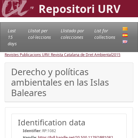
Repositori URV
Last
Llistat per
Llistado por
List for
15
col·leccions
colecciones
collections
days
Revistes Publicacions URV: Revista Catalana de Dret Ambiental
2015
Derecho y políticas
ambientales en las Islas
Baleares
Identification data
Identifier:
RP:1082
Handle
:
https://hdl.handle.net/20.500.11797/RP1082