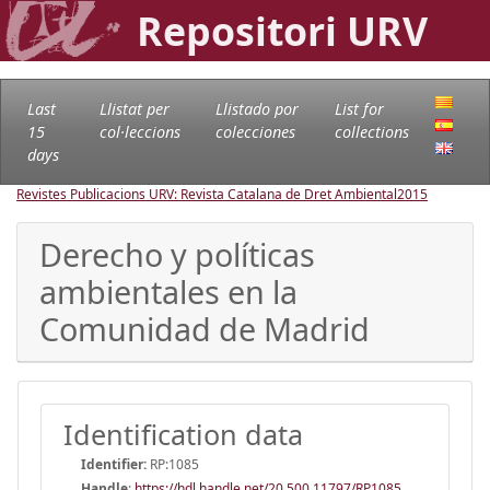
Repositori URV
Last
Llistat per
Llistado por
List for
15
col·leccions
colecciones
collections
days
Revistes Publicacions URV: Revista Catalana de Dret Ambiental
2015
Derecho y políticas
ambientales en la
Comunidad de Madrid
Identification data
Identifier:
RP:1085
Handle
:
https://hdl.handle.net/20.500.11797/RP1085