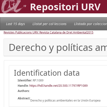
Repositori URV
Last 15 days
Llistat per col·leccions
Llistado por coleccio
Revistes Publicacions URV: Revista Catalana de Dret Ambiental
2015
Derecho y políticas a
Identification data
Identifier:
RP:1089
Handle
:
https://hdl.handle.net/20.500.11797/RP1089
Authors:
Abstract:
Derecho y políticas ambientales en la Unión Europea