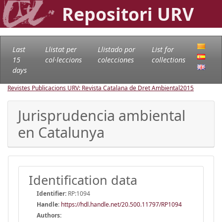
Repositori URV
Last
Llistat per
Llistado por
List for
15
col·leccions
colecciones
collections
days
Revistes Publicacions URV: Revista Catalana de Dret Ambiental
2015
Jurisprudencia ambiental
en Catalunya
Identification data
Identifier:
RP:1094
Handle
:
https://hdl.handle.net/20.500.11797/RP1094
Authors: