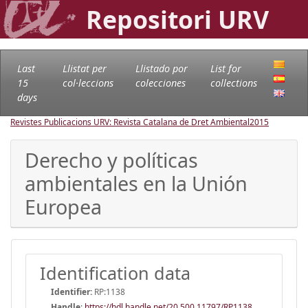
Repositori URV
Last
Llistat per
Llistado por
List for
15
col·leccions
colecciones
collections
days
Revistes Publicacions URV: Revista Catalana de Dret Ambiental
2015
Derecho y políticas
ambientales en la Unión
Europea
Identification data
Identifier:
RP:1138
Handle
:
https://hdl.handle.net/20.500.11797/RP1138