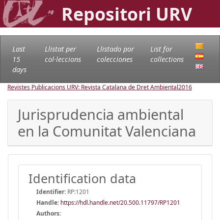
Repositori URV
Last
Llistat per
Llistado por
List for
15
col·leccions
colecciones
collections
days
Revistes Publicacions URV: Revista Catalana de Dret Ambiental
2016
Jurisprudencia ambiental
en la Comunitat Valenciana
Identification data
Identifier:
RP:1201
Handle
:
https://hdl.handle.net/20.500.11797/RP1201
Authors: