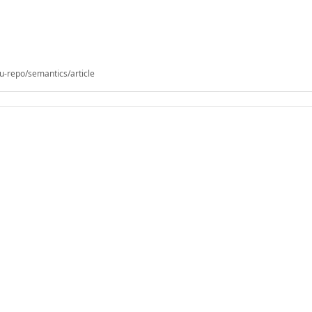
u-repo/semantics/article