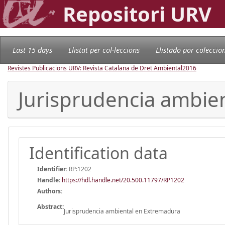
Repositori URV
Last 15 days
Llistat per col·leccions
Llistado por coleccio
Revistes Publicacions URV: Revista Catalana de Dret Ambiental
2016
Jurisprudencia ambie
Identification data
Identifier:
RP:1202
Handle
:
https://hdl.handle.net/20.500.11797/RP1202
Authors:
Abstract:
Jurisprudencia ambiental en Extremadura