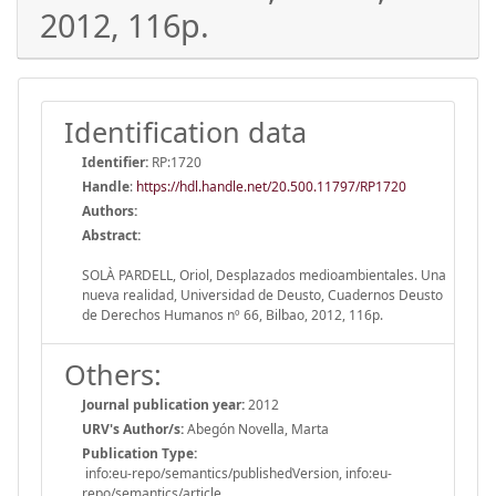
2012, 116p.
Identification data
Identifier:
RP:1720
Handle
:
https://hdl.handle.net/20.500.11797/RP1720
Authors:
Abstract:
SOLÀ PARDELL, Oriol, Desplazados medioambientales. Una
nueva realidad, Universidad de Deusto, Cuadernos Deusto
de Derechos Humanos nº 66, Bilbao, 2012, 116p.
Others:
Journal publication year:
2012
URV's Author/s:
Abegón Novella, Marta
Publication Type:
info:eu-repo/semantics/publishedVersion, info:eu-
repo/semantics/article