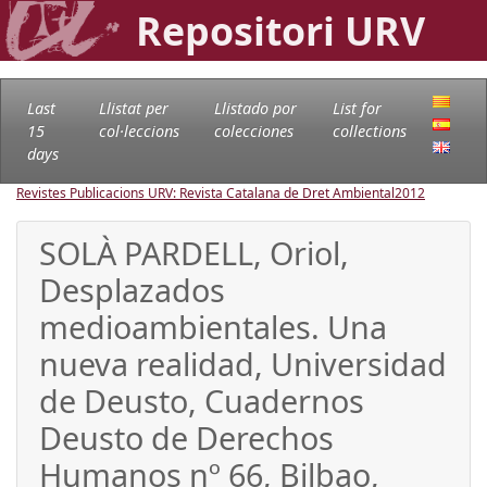
Repositori URV
Last
Llistat per
Llistado por
List for
15
col·leccions
colecciones
collections
days
Revistes Publicacions URV: Revista Catalana de Dret Ambiental
2012
SOLÀ PARDELL, Oriol,
Desplazados
medioambientales. Una
nueva realidad, Universidad
de Deusto, Cuadernos
Deusto de Derechos
Humanos nº 66, Bilbao,