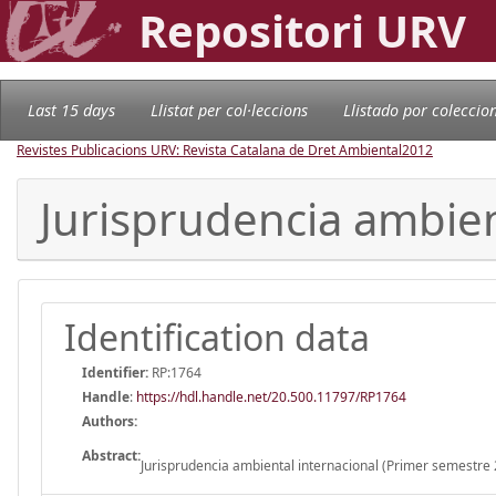
Repositori URV
Last 15 days
Llistat per col·leccions
Llistado por coleccio
Revistes Publicacions URV: Revista Catalana de Dret Ambiental
2012
Jurisprudencia ambien
Identification data
Identifier:
RP:1764
Handle
:
https://hdl.handle.net/20.500.11797/RP1764
Authors:
Abstract:
Jurisprudencia ambiental internacional (Primer semestre