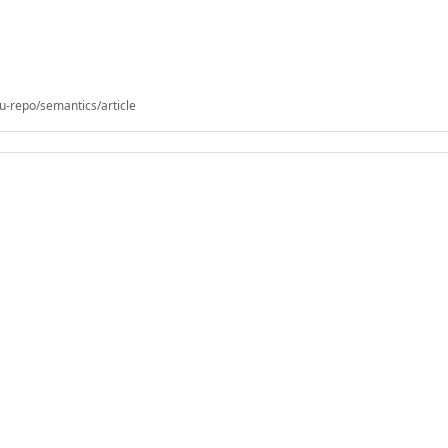
u-repo/semantics/article