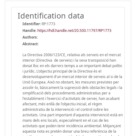
Identification data
Identifier:
RP:1773
Handle
:
https://hdl.handle.net/20.500.11797/RP1773
Authors:
Abstract:
La Directiva 2006/123/CE, relativa als serveis en el mercat
interior (Directiva de serveis) i la seva transposició han
donat lloc en els darrers temps a un important debat polític
i jurídic. L'objectiu principal de la Directiva és el
desenvolupament d'un mercat interior de serveis al si de la
Unió Europea. Això no obstant, les mesures previstes per
assolir-lo, bàsicament la supressió dels obstacles legals i la
simplificació dels procediments administratius per a
l'establiment i l'exercici d'activitats de servei, han acabant
afectant, més enllà de l'objectiu inicial, el règim
administratiu de la intervenció i el control sobre les
activitats. Una part important d'aquesta intervenció està en
mans dels ens locals, especialment en el cas de les
activitats que poden tenir incidència ambiental. Mitjançant
aquesta nota es pretén donar una breu referència de la