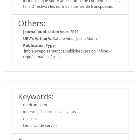
incidència que sobre aquest àmbit de competències locals
té la Directiva i les normes internes de transposició.
Others:
Journal publication year:
2011
URV's Author/s:
Sabaté Vidal, Josep Maria
Publication Type:
info:eu-repo/semantics/publishedVersion, info:eu-
repo/semantics/article
Keywords:
medi ambient
intervenció sobre les activitats
ens locals
Directiva de serveis