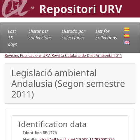
Repositori URV
Last
Llistat per
Llistado por
List for
15
col·leccions
colecciones
collections
days
Revistes Publicacions URV: Revista Catalana de Dret Ambiental
2011
Legislació ambiental
Andalusia (Segon semestre
2011)
Identification data
Identifier:
RP:1776
Handle
:
https://hdl.handle.net/20.500.11797/RP1776