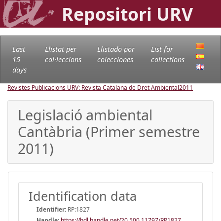
Repositori URV
Last
Llistat per
Llistado por
List for
15
col·leccions
colecciones
collections
days
Revistes Publicacions URV: Revista Catalana de Dret Ambiental
2011
Legislació ambiental
Cantàbria (Primer semestre
2011)
Identification data
Identifier:
RP:1827
Handle
:
https://hdl.handle.net/20.500.11797/RP1827