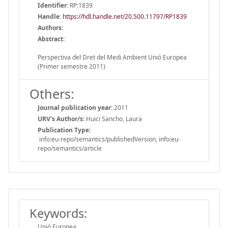
Identifier:
RP:1839
Handle
:
https://hdl.handle.net/20.500.11797/RP1839
Authors:
Abstract:
Perspectiva del Dret del Medi Ambient Unió Europea
(Primer semestre 2011)
Others:
Journal publication year:
2011
URV's Author/s:
Huici Sancho, Laura
Publication Type:
info:eu-repo/semantics/publishedVersion, info:eu-
repo/semantics/article
Keywords:
Unió Europea