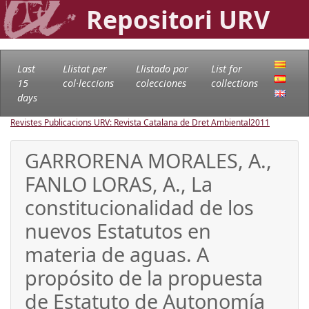
Repositori URV
Last
Llistat per
Llistado por
List for
15
col·leccions
colecciones
collections
days
Revistes Publicacions URV: Revista Catalana de Dret Ambiental
2011
GARRORENA MORALES, A.,
FANLO LORAS, A., La
constitucionalidad de los
nuevos Estatutos en
materia de aguas. A
propósito de la propuesta
de Estatuto de Autonomía