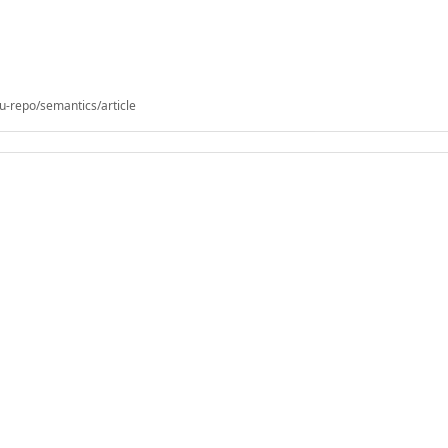
u-repo/semantics/article