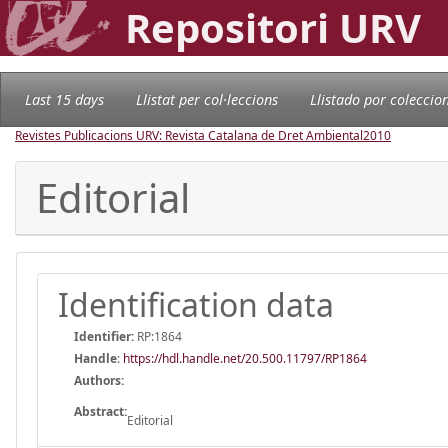
Repositori URV
Last 15 days
Llistat per col·leccions
Llistado por coleccio
Revistes Publicacions URV: Revista Catalana de Dret Ambiental
2010
Editorial
Identification data
Identifier:
RP:1864
Handle
:
https://hdl.handle.net/20.500.11797/RP1864
Authors:
Abstract:
Editorial