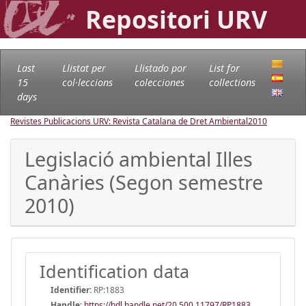
Repositori URV
Last
Llistat per
Llistado por
List for
15
col·leccions
colecciones
collections
days
Revistes Publicacions URV: Revista Catalana de Dret Ambiental
2010
Legislació ambiental Illes
Canàries (Segon semestre
2010)
Identification data
Identifier:
RP:1883
Handle
:
https://hdl.handle.net/20.500.11797/RP1883