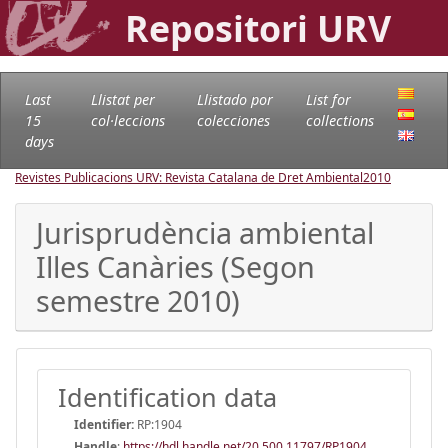
Repositori URV
Last
Llistat per
Llistado por
List for
15
col·leccions
colecciones
collections
days
Revistes Publicacions URV: Revista Catalana de Dret Ambiental
2010
Jurisprudència ambiental
Illes Canàries (Segon
semestre 2010)
Identification data
Identifier:
RP:1904
Handle
:
https://hdl.handle.net/20.500.11797/RP1904