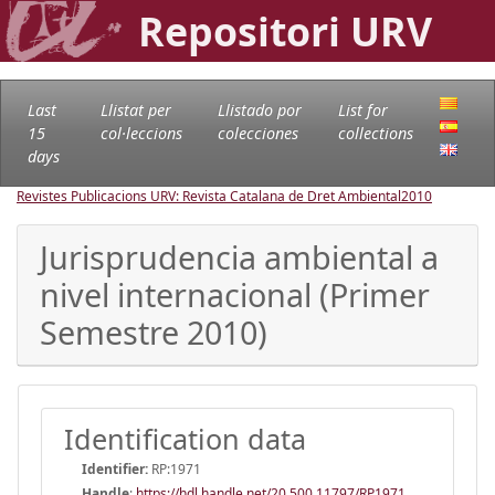
Repositori URV
Last
Llistat per
Llistado por
List for
15
col·leccions
colecciones
collections
days
Revistes Publicacions URV: Revista Catalana de Dret Ambiental
2010
Jurisprudencia ambiental a
nivel internacional (Primer
Semestre 2010)
Identification data
Identifier:
RP:1971
Handle
:
https://hdl.handle.net/20.500.11797/RP1971