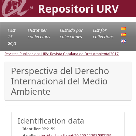
Repositori URV
Last
Llistat per
Llistado por
List for
15
col·leccions
colecciones
collections
days
Revistes Publicacions URV: Revista Catalana de Dret Ambiental
2017
Perspectiva del Derecho
Internacional del Medio
Ambiente
Identification data
Identifier:
RP:2159
Handle
:
https://hdl.handle.net/20.500.11797/RP2159