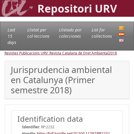
Repositori URV
Last
Llistat per
Llistado por
List for
15
col·leccions
colecciones
collections
days
Revistes Publicacions URV: Revista Catalana de Dret Ambiental
2018
Jurisprudencia ambiental
en Catalunya (Primer
semestre 2018)
Identification data
Identifier:
RP:2232
Handle
:
https://hdl.handle.net/20.500.11797/RP2232