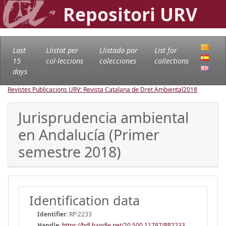
Repositori URV
Last
Llistat per
Llistado por
List for
15
col·leccions
colecciones
collections
days
Revistes Publicacions URV: Revista Catalana de Dret Ambiental
2018
Jurisprudencia ambiental
en Andalucía (Primer
semestre 2018)
Identification data
Identifier:
RP:2233
Handle
:
https://hdl.handle.net/20.500.11797/RP2233