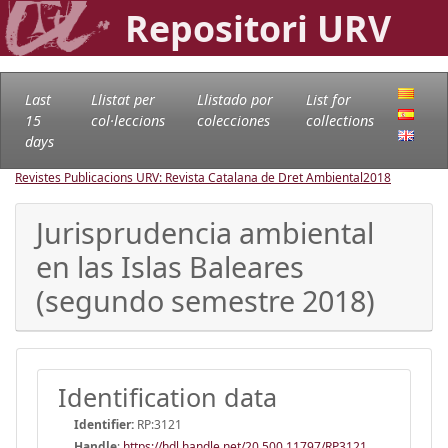
Repositori URV
Last
Llistat per
Llistado por
List for
15
col·leccions
colecciones
collections
days
Revistes Publicacions URV: Revista Catalana de Dret Ambiental
2018
Jurisprudencia ambiental
en las Islas Baleares
(segundo semestre 2018)
Identification data
Identifier:
RP:3121
Handle
:
https://hdl.handle.net/20.500.11797/RP3121