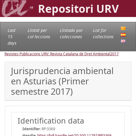
Repositori URV
Last
Llistat per
Llistado por
List for
15
col·leccions
colecciones
collections
days
Revistes Publicacions URV: Revista Catalana de Dret Ambiental
2017
Jurisprudencia ambiental
en Asturias (Primer
semestre 2017)
Identification data
Identifier:
RP:3369
Handle
:
https://hdl.handle.net/20.500.11797/RP3369