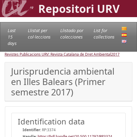
Repositori URV
Last
Llistat per
Llistado por
List for
15
col·leccions
colecciones
collections
days
Revistes Publicacions URV: Revista Catalana de Dret Ambiental
2017
Jurisprudencia ambiental
en Illes Balears (Primer
semestre 2017)
Identification data
Identifier:
RP:3374
Handle
:
https://hdl.handle.net/20.500.11797/RP3374