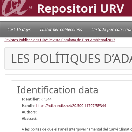
Repositori URV
Last 15 days
Llistat per col·leccions
Llistado por coleccio
Revistes Publicacions URV: Revista Catalana de Dret Ambiental
2013
LES POLÍTIQUES D’AD
Identification data
Identifier:
RP:344
Handle
:
https://hdl.handle.net/20.500.11797/RP344
Authors:
Abstract:
A les portes de què el Panell Intergovernamental del Canvi Climàtic