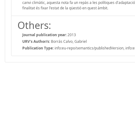
canvi climàtic, aquesta nota fa un repàs a les polítiques d'adaptaci
finalitat és fixar l'estat de la qüestió en quest àmbit.
Others:
Journal publication year:
2013
URV's Author/s:
Borrás Calvo, Gabriel
Publication Type:
info:eu-repo/semantics/publishedVersion, info:e