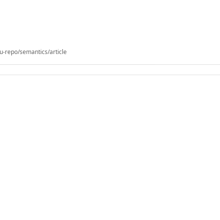
u-repo/semantics/article