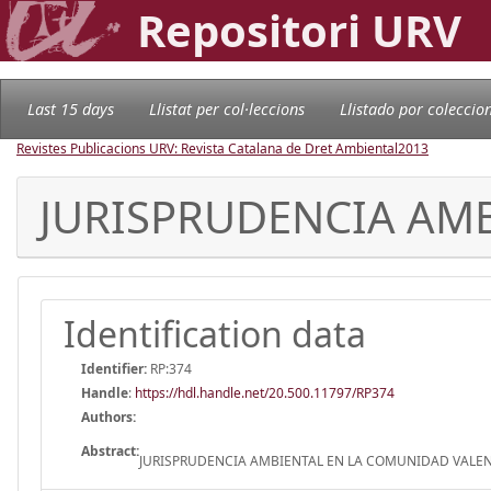
Repositori URV
Last 15 days
Llistat per col·leccions
Llistado por coleccio
Revistes Publicacions URV: Revista Catalana de Dret Ambiental
2013
JURISPRUDENCIA AM
Identification data
Identifier:
RP:374
Handle
:
https://hdl.handle.net/20.500.11797/RP374
Authors:
Abstract:
JURISPRUDENCIA AMBIENTAL EN LA COMUNIDAD VALENCI