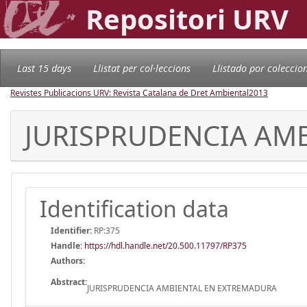
Repositori URV
Last 15 days
Llistat per col·leccions
Llistado por coleccio
Revistes Publicacions URV: Revista Catalana de Dret Ambiental
2013
JURISPRUDENCIA AM
Identification data
Identifier:
RP:375
Handle
:
https://hdl.handle.net/20.500.11797/RP375
Authors:
Abstract:
JURISPRUDENCIA AMBIENTAL EN EXTREMADURA