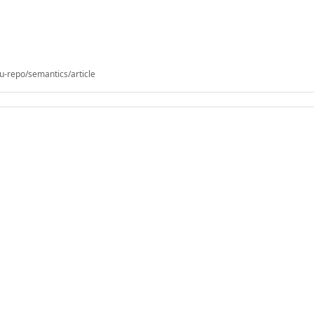
u-repo/semantics/article