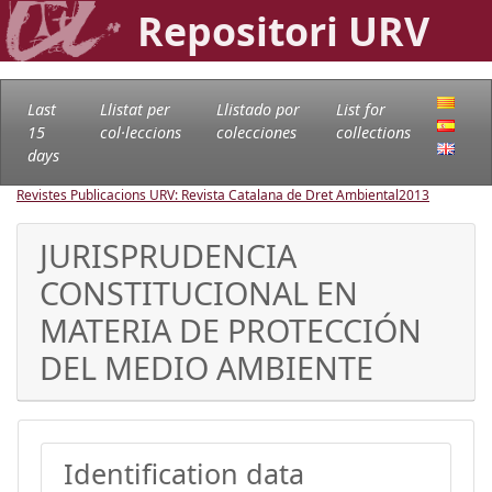
Repositori URV
Last
Llistat per
Llistado por
List for
15
col·leccions
colecciones
collections
days
Revistes Publicacions URV: Revista Catalana de Dret Ambiental
2013
JURISPRUDENCIA
CONSTITUCIONAL EN
MATERIA DE PROTECCIÓN
DEL MEDIO AMBIENTE
Identification data