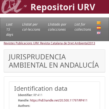
Repositori URV
Last
Llistat per
Llistado por
List for
15
col·leccions
colecciones
collections
days
Revistes Publicacions URV: Revista Catalana de Dret Ambiental
2013
JURISPRUDENCIA
AMBIENTAL EN ANDALUCÍA
Identification data
Identifier:
RP:411
Handle
:
https://hdl.handle.net/20.500.11797/RP411
Authors: