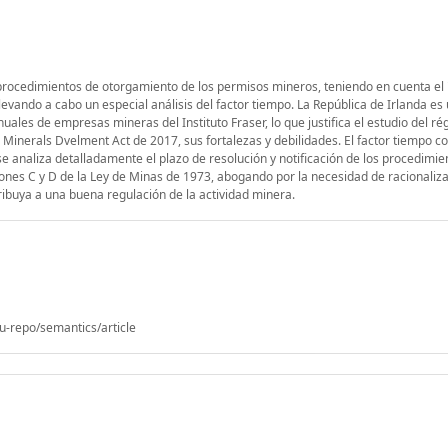
 procedimientos de otorgamiento de los permisos mineros, teniendo en cuenta el 
llevando a cabo un especial análisis del factor tiempo. La República de Irlanda es
uales de empresas mineras del Instituto Fraser, lo que justifica el estudio del r
la Minerals Dvelment Act de 2017, sus fortalezas y debilidades. El factor tiempo c
se analiza detalladamente el plazo de resolución y notificación de los procedimie
ones C y D de la Ley de Minas de 1973, abogando por la necesidad de racionaliza
tribuya a una buena regulación de la actividad minera.
u-repo/semantics/article