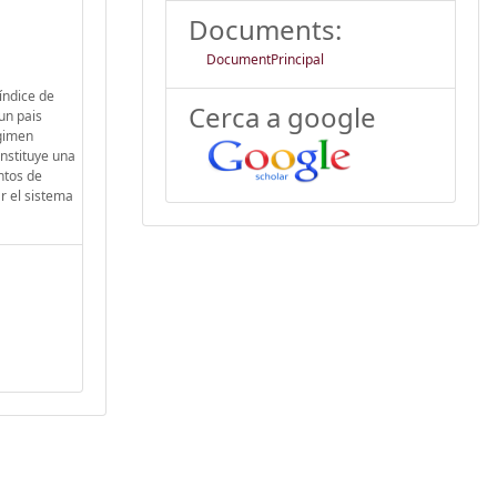
Documents:
DocumentPrincipal
índice de
Cerca a google
 un pais
égimen
onstituye una
ntos de
r el sistema