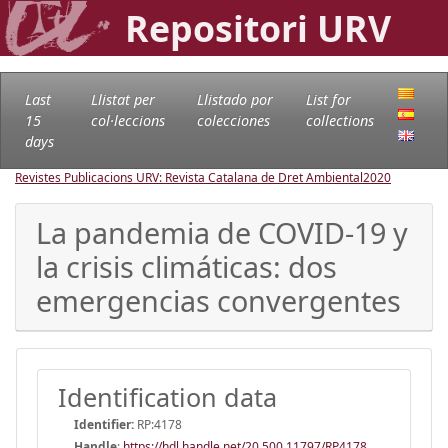
Repositori URV
Last
Llistat per
Llistado por
List for
15
col·leccions
colecciones
collections
days
Revistes Publicacions URV: Revista Catalana de Dret Ambiental
2020
La pandemia de COVID-19 y
la crisis climáticas: dos
emergencias convergentes
Identification data
Identifier:
RP:4178
Handle
:
https://hdl.handle.net/20.500.11797/RP4178