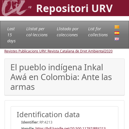
Repositori URV
Last
Llistat per
Llistado por
List for
15
col·leccions
colecciones
collections
days
Revistes Publicacions URV: Revista Catalana de Dret Ambiental
2020
El pueblo indígena Inkal
Awá en Colombia: Ante las
armas
Identification data
Identifier:
RP:4213
Handle
:
https://hdl.handle.net/20.500.11797/RP4213