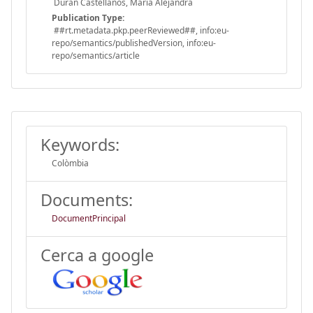
Durán Castellanos, Maria Alejandra
Publication Type:
##rt.metadata.pkp.peerReviewed##, info:eu-
repo/semantics/publishedVersion, info:eu-
repo/semantics/article
Keywords:
Colòmbia
Documents:
DocumentPrincipal
Cerca a google