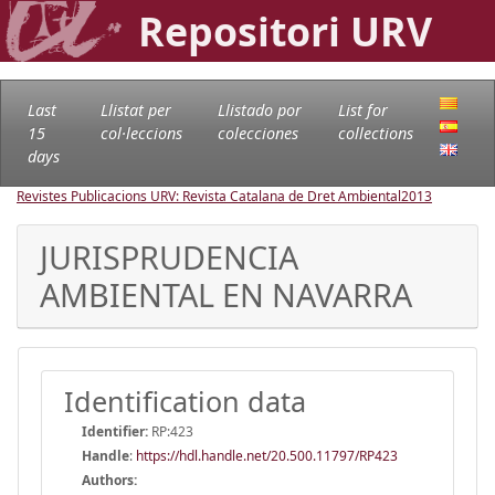
Repositori URV
Last
Llistat per
Llistado por
List for
15
col·leccions
colecciones
collections
days
Revistes Publicacions URV: Revista Catalana de Dret Ambiental
2013
JURISPRUDENCIA
AMBIENTAL EN NAVARRA
Identification data
Identifier:
RP:423
Handle
:
https://hdl.handle.net/20.500.11797/RP423
Authors: