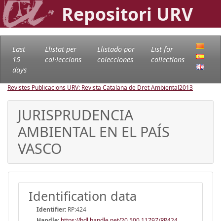
Repositori URV
Last
Llistat per
Llistado por
List for
15
col·leccions
colecciones
collections
days
Revistes Publicacions URV: Revista Catalana de Dret Ambiental
2013
JURISPRUDENCIA
AMBIENTAL EN EL PAÍS
VASCO
Identification data
Identifier:
RP:424
Handle
:
https://hdl.handle.net/20.500.11797/RP424