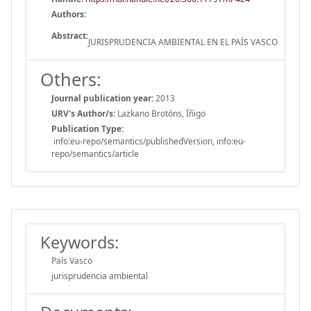
Authors:
Abstract:
JURISPRUDENCIA AMBIENTAL EN EL PAÍS VASCO
Others:
Journal publication year:
2013
URV's Author/s:
Lazkano Brotóns, Íñigo
Publication Type:
info:eu-repo/semantics/publishedVersion, info:eu-
repo/semantics/article
Keywords:
País Vasco
jurisprudencia ambiental