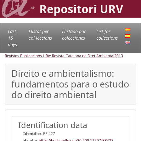
Repositori URV
Last
Llistat per
Llistado por
List for
15
col·leccions
colecciones
collections
days
Revistes Publicacions URV: Revista Catalana de Dret Ambiental
2013
Direito e ambientalismo:
fundamentos para o estudo
do direito ambiental
Identification data
Identifier:
RP:427
Handle
:
https://hdl.handle.net/20.500.11797/RP427