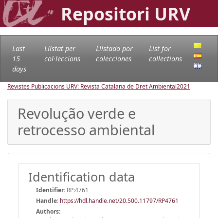
Repositori URV
Last
Llistat per
Llistado por
List for
15
col·leccions
colecciones
collections
days
Revistes Publicacions URV: Revista Catalana de Dret Ambiental
2021
Revolução verde e
retrocesso ambiental
Identification data
Identifier:
RP:4761
Handle
:
https://hdl.handle.net/20.500.11797/RP4761
Authors: