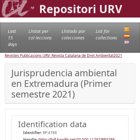
Repositori URV
Last
Llistat per
Llistado por
List for
15
col·leccions
colecciones
collections
days
Revistes Publicacions URV: Revista Catalana de Dret Ambiental
2021
Jurisprudencia ambiental
en Extremadura (Primer
semestre 2021)
Identification data
Identifier:
RP:4788
Handle
:
https://hdl.handle.net/20.500.11797/RP4788