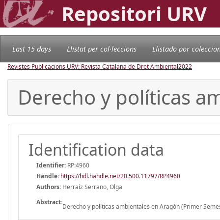
Repositori URV
Last 15 days
Llistat per col·leccions
Llistado por coleccio
Revistes Publicacions URV: Revista Catalana de Dret Ambiental
2022
Derecho y políticas a
Identification data
Identifier:
RP:4960
Handle
:
https://hdl.handle.net/20.500.11797/RP4960
Authors:
Herraiz Serrano, Olga
Abstract:
Derecho y políticas ambientales en Aragón (Primer Seme