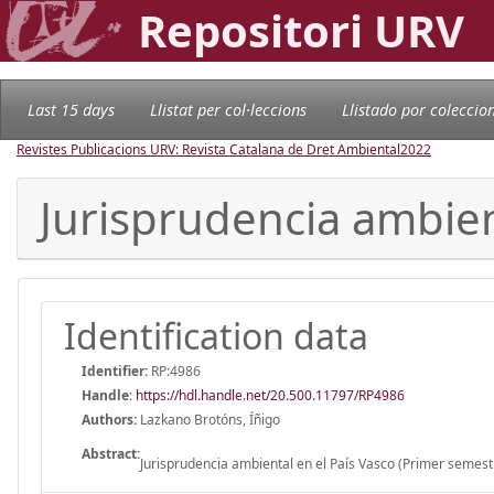
Repositori URV
Last 15 days
Llistat per col·leccions
Llistado por coleccio
Revistes Publicacions URV: Revista Catalana de Dret Ambiental
2022
Jurisprudencia ambien
Identification data
Identifier:
RP:4986
Handle
:
https://hdl.handle.net/20.500.11797/RP4986
Authors:
Lazkano Brotóns, Íñigo
Abstract:
Jurisprudencia ambiental en el País Vasco (Primer semes