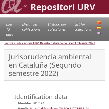
Repositori URV
Last
Llistat per
Llistado por
List for
15
col·leccions
colecciones
collections
days
Revistes Publicacions URV: Revista Catalana de Dret Ambiental
2022
Jurisprudencia ambiental
en Cataluña (Segundo
semestre 2022)
Identification data
Identifier:
RP:5194
Handle
:
https://hdl.handle.net/20.500.11797/RP5194