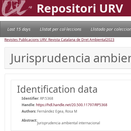
Repositori URV
Last 15 days
Llistat per col·leccions
Llistado por coleccio
Revistes Publicacions URV: Revista Catalana de Dret Ambiental
2023
Jurisprudencia ambien
Identification data
Identifier:
RP:5368
Handle
:
https://hdl.handle.net/20.500.11797/RP5368
Authors:
Fernández Egea, Rosa M
Abstract:
Jurisprudencia ambiental internacional