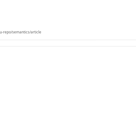
u-repo/semantics/article