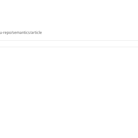
u-repo/semantics/article