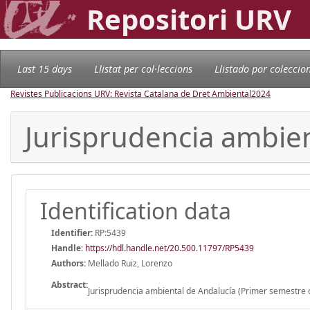
Repositori URV
Last 15 days
Llistat per col·leccions
Llistado por coleccio
Revistes Publicacions URV: Revista Catalana de Dret Ambiental
2024
Jurisprudencia ambien
Identification data
Identifier:
RP:5439
Handle
:
https://hdl.handle.net/20.500.11797/RP5439
Authors:
Mellado Ruiz, Lorenzo
Abstract:
Jurisprudencia ambiental de Andalucía (Primer semestre 