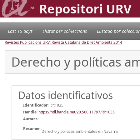
Repositori URV
Last 15 days
Llistat per col·leccions
Llistado por coleccio
Revistes Publicacions URV: Revista Catalana de Dret Ambiental
2014
Derecho y políticas a
Datos identificativos
Identificador:
RP:1035
Handle
:
https://hdl.handle.net/20.500.11797/RP1035
Autores:
Resumen:
Derecho y políticas ambientales en Navarra