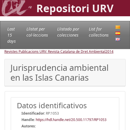
Repositori URV
Last
Llistat per
Llistado por
List for
15
col·leccions
colecciones
collections
days
Revistes Publicacions URV: Revista Catalana de Dret Ambiental
2014
Jurisprudencia ambiental
en las Islas Canarias
Datos identificativos
Identificador:
RP:1053
Handle
:
https://hdl.handle.net/20.500.11797/RP1053
Autores: