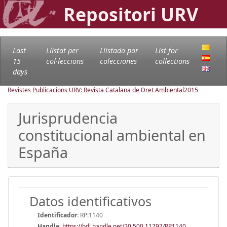
Repositori URV
Last
Llistat per
Llistado por
List for
15
col·leccions
colecciones
collections
days
Revistes Publicacions URV: Revista Catalana de Dret Ambiental
2015
Jurisprudencia
constitucional ambiental en
España
Datos identificativos
Identificador:
RP:1140
Handle
:
https://hdl.handle.net/20.500.11797/RP1140