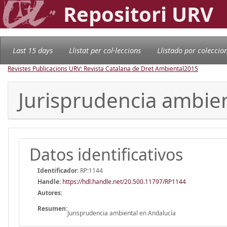
Repositori URV
Last 15 days
Llistat per col·leccions
Llistado por coleccio
Revistes Publicacions URV: Revista Catalana de Dret Ambiental
2015
Jurisprudencia ambien
Datos identificativos
Identificador:
RP:1144
Handle
:
https://hdl.handle.net/20.500.11797/RP1144
Autores:
Resumen:
Jurisprudencia ambiental en Andalucía