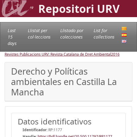
Repositori URV
Last
Llistat per
Llistado por
List for
15
col·leccions
colecciones
collections
days
Revistes Publicacions URV: Revista Catalana de Dret Ambiental
2016
Derecho y Políticas
ambientales en Castilla La
Mancha
Datos identificativos
Identificador:
RP:1177
Handle
:
https://hdl.handle.net/20.500.11797/RP1177