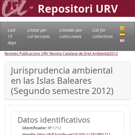
Repositori URV
Last
Llistat per
Llistado por
List for
15
col·leccions
colecciones
collections
days
Revistes Publicacions URV: Revista Catalana de Dret Ambiental
2012
Jurisprudencia ambiental
en las Islas Baleares
(Segundo semestre 2012)
Datos identificativos
Identificador:
RP:1712
Handle
:
https://hdl.handle.net/20.500.11797/RP1712