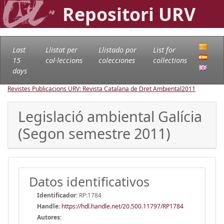
Repositori URV
Last
Llistat per
Llistado por
List for
15
col·leccions
colecciones
collections
days
Revistes Publicacions URV: Revista Catalana de Dret Ambiental
2011
Legislació ambiental Galícia
(Segon semestre 2011)
Datos identificativos
Identificador:
RP:1784
Handle
:
https://hdl.handle.net/20.500.11797/RP1784
Autores: